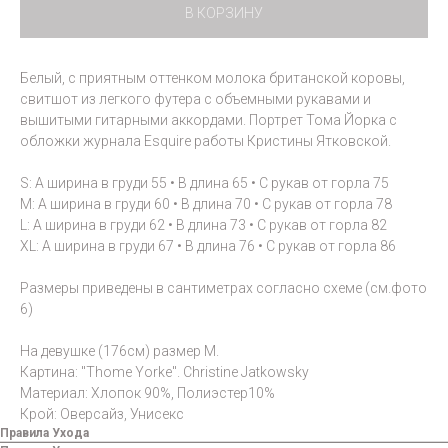
В КОРЗИНУ
Белый, с приятным оттенком молока британской коровы,
свитшот из легкого футера с объемными рукавами и
вышитыми гитарными аккордами. Портрет Тома Йорка с
обложки журнала Esquire работы Кристины Ятковской.
S: A ширина в груди 55 • B длина 65 • C рукав от горла 75
M: A ширина в груди 60 • B длина 70 • C рукав от горла 78
L: A ширина в груди 62 • B длина 73 • C рукав от горла 82
XL: A ширина в груди 67 • B длина 76 • C рукав от горла 86
Размеры приведены в сантиметрах согласно схеме (см.фото
6)
На девушке (176см) размер M.
Картина: "Thome Yorke". Christine Jatkowsky
Материал: Хлопок 90%, Полиэстер10%
Крой: Оверсайз, Унисекс
Правила Ухода