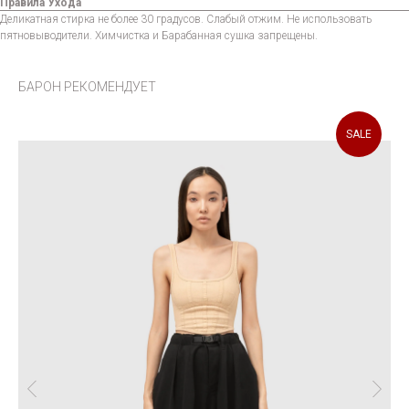
Правила Ухода
Деликатная стирка не более 30 градусов. Слабый отжим. Не использовать
пятновыводители. Химчистка и Барабанная сушка запрещены.
БАРОН РЕКОМЕНДУЕТ
SALE