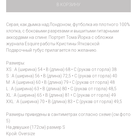
В КОРЗИНУ
Cерая, как дымка над Лондоном, футболка из плотного 100%
хлопка, с боковыми разрезами и вышитыми гитарными
аккордами на спине. Портрет Тома Йорка с обложки
журнала Esquire работы Кристины Ятковской
Подарочный тубус прилагается по желанию.
Размеры:
XS : A (ширина) 54 • B (длина) 68 • C (рукав от горла) 38
S : A (ширина) 56 • B (длина) 72,5 • C (рукав от горла) 40
M : A (ширина) 60 • B (длина) 79 • C (рукав от горла) 48
L : A (ширина) 63 • B (длина) 80 • C (рукав от горла) 48,5
XL : A (ширина) 65 • B (длина) 81 • C (рукав от горла) 49
XXL : A (ширина) 70 • B (длина) 83 • C (рукав от горла) 49,5
Размеры приведены в сантиметрах согласно схеме (см.фото
5)
На девушке (172см) размер S
Крой: Oversize